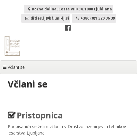
Skoči
na
Rožna dolina, Cesta VIII/34, 1000 Ljubljana
vsebino
ditles.lj@bf.uni-lj.si
+386 (0)1 320 36 39
Včlani se
Včlani se
Pristopnica
Podpisani/a se želim včlaniti v Društvo inženirjev in tehnikov
lesarstva Ljubljana