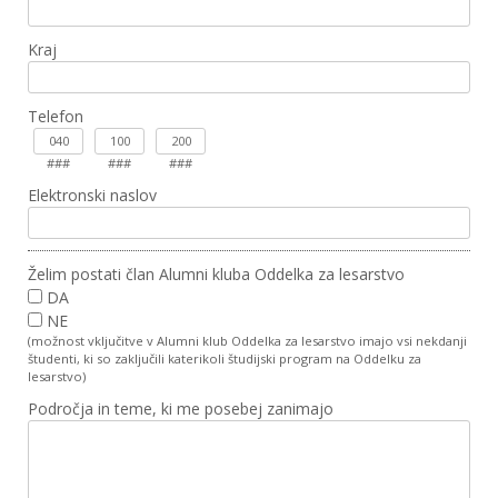
Kraj
Telefon
###
###
###
Elektronski naslov
Želim postati član Alumni kluba Oddelka za lesarstvo
DA
NE
(možnost vključitve v Alumni klub Oddelka za lesarstvo imajo vsi nekdanji
študenti, ki so zaključili katerikoli študijski program na Oddelku za
lesarstvo)
Področja in teme, ki me posebej zanimajo