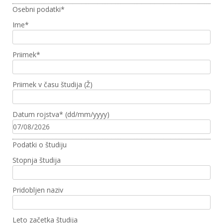
Osebni podatki*
Ime
*
Priimek
*
Priimek v času študija (Ž)
Datum rojstva
*
(dd/mm/yyyy)
Podatki o študiju
Stopnja študija
Pridobljen naziv
Leto začetka študija