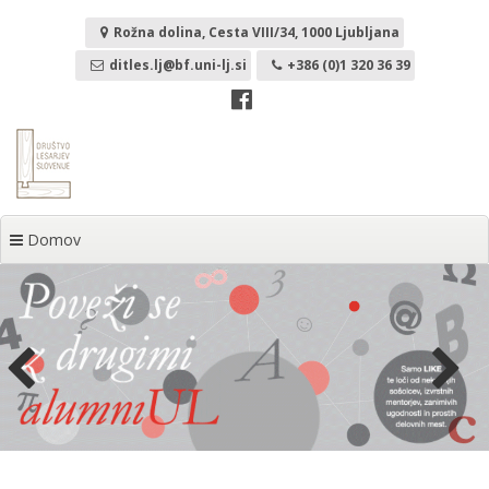
Skoči
na
Rožna dolina, Cesta VIII/34, 1000 Ljubljana
vsebino
ditles.lj@bf.uni-lj.si
+386 (0)1 320 36 39
Domov